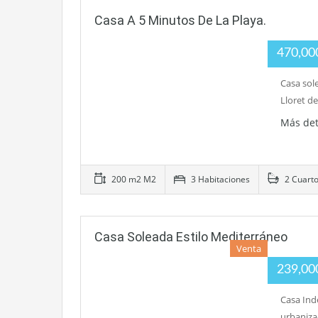
Casa A 5 Minutos De La Playa.
470,00
Casa sol
Lloret d
Más det
200 m2 M2
3 Habitaciones
2 Cuarto
Casa Soleada Estilo Mediterráneo
Venta
239,00
Casa Ind
urbaniza