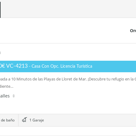
Or
a
0€ VC-4213
- Casa Con Opc. Licencia Turística
eada a 10 Minutos de las Playas de Lloret de Mar. ¡Descubre tu refugio en l
diente…
alles
 de baño
1 Garaje