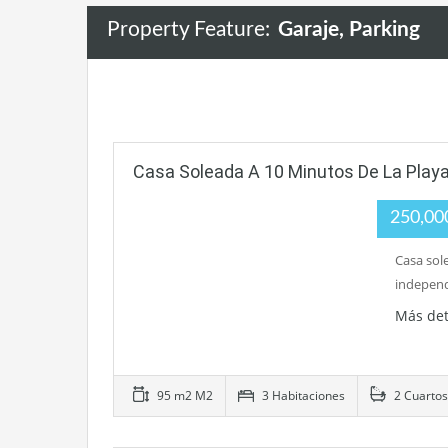
Property Feature:
Garaje, Parking
Casa Soleada A 10 Minutos De La Play
250,00
Casa sol
indepen
Más det
95 m2 M2
3 Habitaciones
2 Cuartos