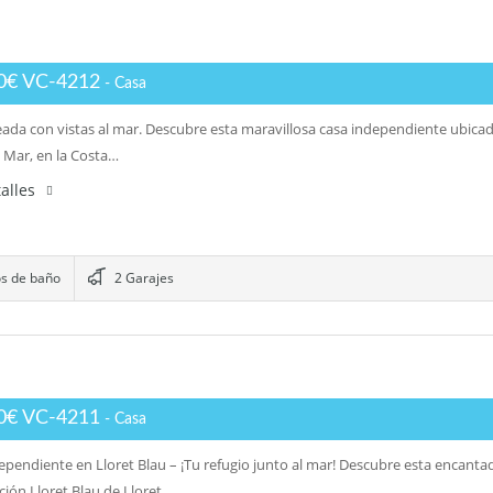
0€ VC-4212
- Casa
eada con vistas al mar. Descubre esta maravillosa casa independiente ubica
e Mar, en la Costa…
alles
s de baño
2 Garajes
0€ VC-4211
- Casa
ependiente en Lloret Blau – ¡Tu refugio junto al mar! Descubre esta encanta
ción Lloret Blau de Lloret…