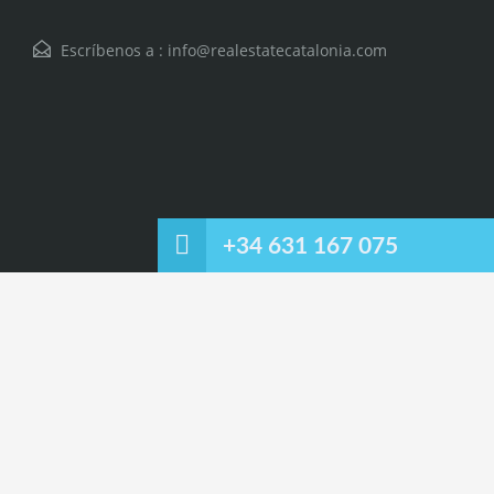
Escríbenos a :
info@realestatecatalonia.com
+34 631 167 075