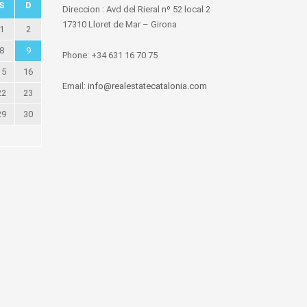
S
D
Direccion : Avd del Rieral nº 52 local 2
17310 Lloret de Mar – Girona
1
2
8
9
Phone: +34 631 16 70 75
15
16
Email:
info@realestatecatalonia.com
22
23
29
30