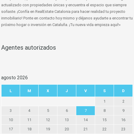
actualizado con propiedades únicas y encuentra el espacio que siempre
soñaste. ¡Confía en RealEstate Catalonia para hacer realidad tu proyecto
inmobiliario! Ponte en contacto hoy mismo y déjanos ayudarte a encontrar tu
próximo hogar o inversión en Cataluña. ¡Tu nueva vida empieza aquí!»
Agentes autorizados
agosto 2026
L
M
X
J
V
S
D
1
2
3
4
5
6
7
8
9
10
11
12
13
14
15
16
17
18
19
20
21
22
23