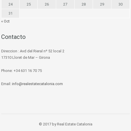
24
25
26
27
28
29
30
31
« Oct
Contacto
Direccion : Avd del Rieral nº 52 local 2
17310 Lloret de Mar – Girona
Phone: +34 631 16 70 75
Email:
info@realestatecatalonia.com
© 2017 by Real Estate Catalonia