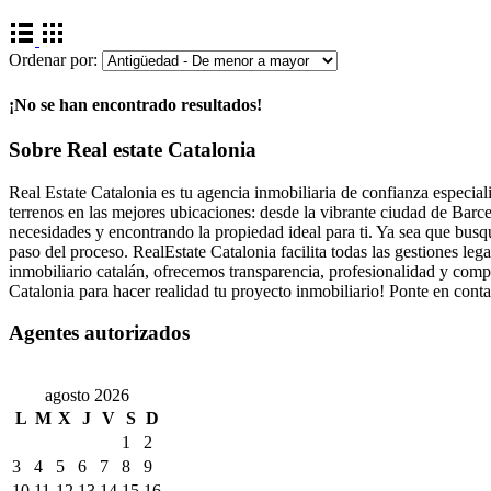
Ordenar por:
¡No se han encontrado resultados!
Sobre Real estate Catalonia
Real Estate Catalonia es tu agencia inmobiliaria de confianza especia
terrenos en las mejores ubicaciones: desde la vibrante ciudad de Barc
necesidades y encontrando la propiedad ideal para ti. Ya sea que bus
paso del proceso. RealEstate Catalonia facilita todas las gestiones leg
inmobiliario catalán, ofrecemos transparencia, profesionalidad y com
Catalonia para hacer realidad tu proyecto inmobiliario! Ponte en con
Agentes autorizados
agosto 2026
L
M
X
J
V
S
D
1
2
3
4
5
6
7
8
9
10
11
12
13
14
15
16